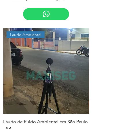
Laudo Ambiental
Laudo de Ruido Ambiental em São Paulo
PGR e PCMSO em Sã
- SP