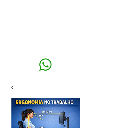
MAXISEG
SOLUÇÕES
EHS