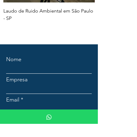
Laudo de Ruido Ambiental em São Paulo
PGR e PCMSO em Sã
- SP
Nome
Empresa
Email