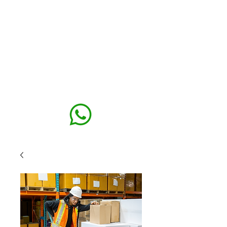
MAXISEG
SOLUÇÕES
EHS