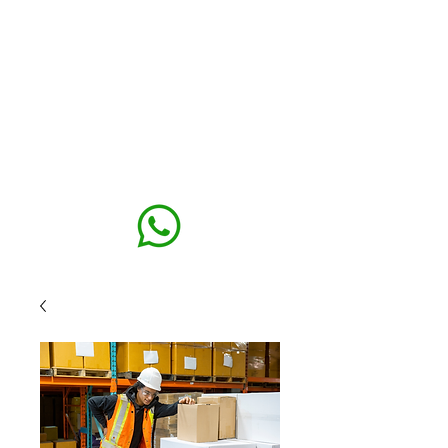
MAXISEG
SOLUÇÕES
EHS