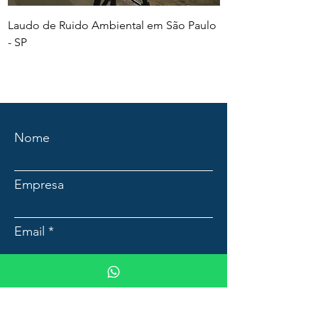
Laudo de Ruido Ambiental em São Paulo
PGR e PCMSO em Sã
- SP
Nome
Empresa
Email