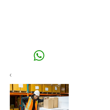
MAXISEG
SOLUÇÕES
EHS