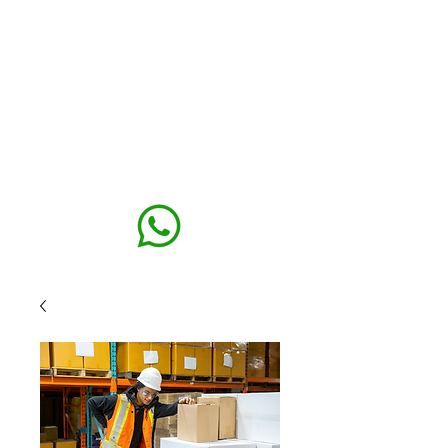
MAXISEG
SOLUÇÕES
EHS