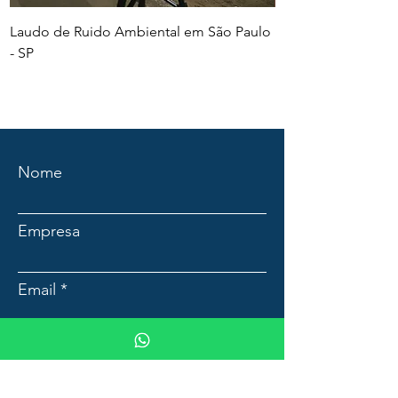
Laudo de Ruido Ambiental em São Paulo
PGR e PCMSO em Sã
- SP
Nome
Empresa
Email