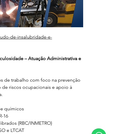
udo-de-insalubridade-e-
culosidade – Atuação Administrativa e 
es de trabalho com foco na prevenção 
o de riscos ocupacionais e apoio à 
a.
 e químicos
R-16
alibrados (RBC/INMETRO)
MSO e LTCAT