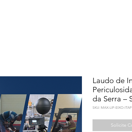
Meio Ambiente
Qualidade de Vida
Seguranç
Laudo de I
Periculosid
da Serra – 
SKU: MAX-LIP-EIXO-ITA
Solicite 