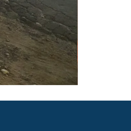
PGR e PCMSO em São Pau