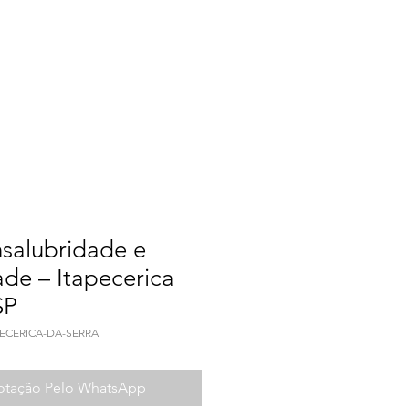
a do Trabalho
Contato
nsalubridade e
ade – Itapecerica
SP
PECERICA-DA-SERRA
Cotação Pelo WhatsApp