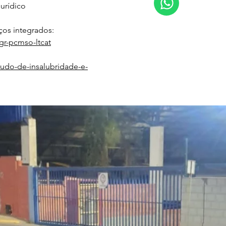
urídico
os integrados:
gr-pcmso-ltcat
udo-de-insalubridade-e-