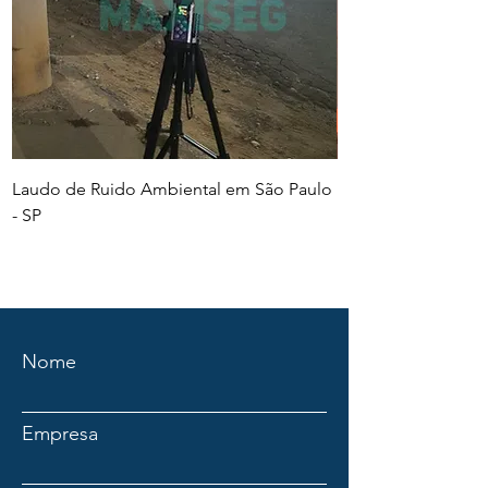
Laudo de Ruido Ambiental em São Paulo
PGR e PCMSO em Sã
- SP
Nome
Empresa