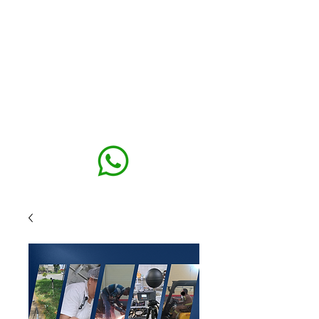
MAXISEG
SOLUÇÕES
EHS