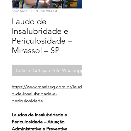
SKU: MAX-LIP-INT-MIRASSOL
Laudo de
Insalubridade e
Periculosidade –
Mirassol – SP
Solicite Cotação Pelo WhatsApp
https://www.maxiseg.com.br/laud
o-de-insalubridade-e-
periculosidade
Laudos de Insalubridade e 
Periculosidade – Atuação 
Administrativa e Preventiva