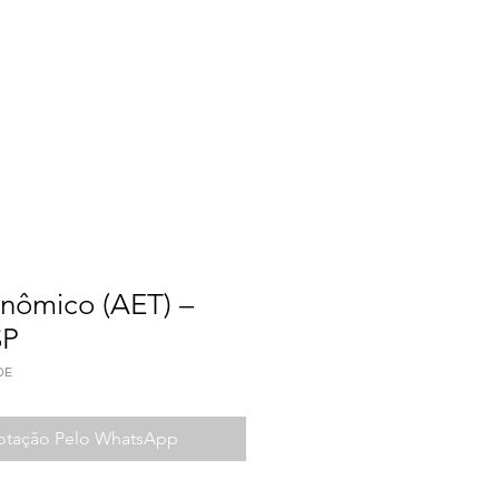
a do Trabalho
Contato
nômico (AET) –
SP
DE
Cotação Pelo WhatsApp