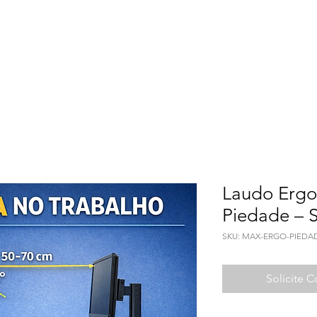
Meio Ambiente
Qualidade de Vida
Seguranç
Laudo Ergo
Piedade – 
SKU: MAX-ERGO-PIEDA
Solicite 