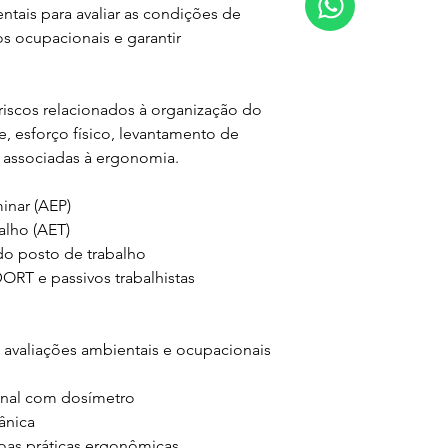
tais para avaliar as condições de 
s ocupacionais e garantir 
 riscos relacionados à organização do 
e, esforço físico, levantamento de 
 associadas à ergonomia.
inar (AEP)
alho (AET)
do posto de trabalho
RT e passivos trabalhistas
avaliações ambientais e ocupacionais
onal com dosímetro
ânica
oas práticas ergonômicas