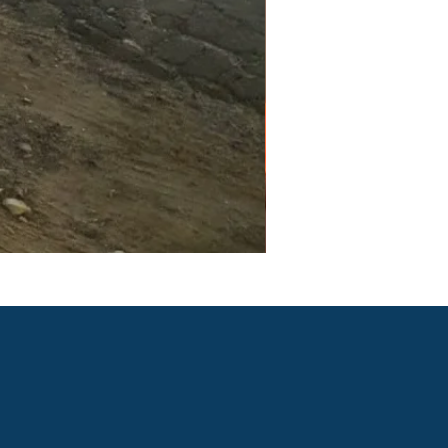
PGR e PCMSO em São Pau