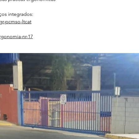
os integrados:
gr-pcmso-ltcat
rgonomia-nr-17