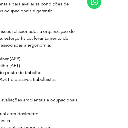
tais para avaliar as condições de 
s ocupacionais e garantir 
 riscos relacionados à organização do 
e, esforço físico, levantamento de 
 associadas à ergonomia.
inar (AEP)
alho (AET)
do posto de trabalho
RT e passivos trabalhistas
avaliações ambientais e ocupacionais
onal com dosímetro
ânica
oas práticas ergonômicas