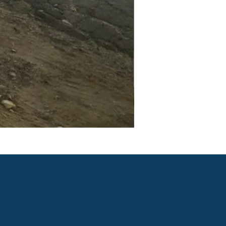
PGR e PCMSO em São Pau