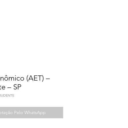
a do Trabalho
Contato
nômico (AET) –
te – SP
PRUDENTE
Cotação Pelo WhatsApp