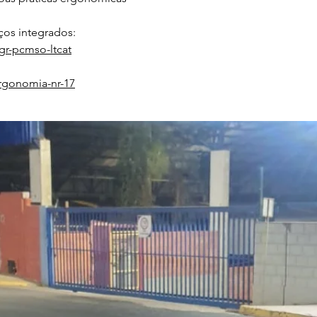
os integrados:
gr-pcmso-ltcat
rgonomia-nr-17